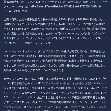
業第2093号)、そしてハワイにおけるマーケティング・エージェントはヒルトン・リゾー
ツ・コーポレーション（Fla. Seller of Travel Ref. No. ST38921 and ST37308; California
CST#2114968）です。
ご購入契約いただく権利証書付き持分の価格は9,900米ドルから960,990米ドルとなり、
米国及びハワイコレクションの価格は少なくとも4,000ポイント以上のご購入が必要で1
ポイント3.38米ドルから6.50米ドルとなります。価格はプロモーション及び値引き前のも
ので、変更になる場合があります。ヒルトングランドバケーションズクラブLLCとダイ
ヤモンドリゾーツインターナショナルクラブ社及びエクストラオーディナリーエスケー
プス社はリゾート交換エージェントです。
バケーション・オーナーシップ（タイムシェア）の登録が完了していない管轄地域にお
住まいの方に対する勧誘または販売条件の提案ではありません。また、米国州の登録条
件に従う必要がありますので、ご購入の可否や融資条件に関する制限がある場合があり
ます。ご購入の可否やご購入いただけるプランは購入者のお住まいの米国州規制に則り
判断される場合がありますので、予めご了解ください。
セールス・エージェントは、米国フロリダ州オーランド市、6355メトロウエスト・ブー
ルバードに所在のヒルトン・リゾーツ・コーポレーション（ヒルトングランドバケーシ
ョンズとして事業を行っております）及びその100%子会社は、フロリダ、ネバダ、ハワ
イ、イリノイ、ニューヨーク、カリフォルニア、サウスカロライナ、ユタ、ワシントン
D.C.、バルバドス、メキシコ及び日本におけるタイムシェア権益の開発事業者でもあり
ます。サウスカロライナのタイムシェア権益の開発事業者はオーシャン・クラブ・バケ
ーションズLLC、オーシャン22ディベロップメントLLC、HHIディベロップメントLLC及