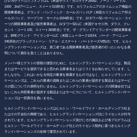
び1776ディベロップメントLLC（米国サウス・カロライナ29582、ノース・マートル、
1000 2ndアベニュー、スイート310所在）です。カリフォルニアのタイムシェア権益の
開発事業者は、グランド・パシフィック・カールズバッドLP（米国カリフォルニア州カ
ールズバッド、マーブリサ・サークル1594所在）です。LVタワー52バケーション・スイ
ーツの開発事業者及び販売事業者は、LVタワー52LLC（米国テキサス州、ダラス、クレ
セント・コート100、スイート260所在）です。ザ・グランドアイランダーの開発事業者
は、BREグランド・アイランダーLLC（米国ニューヨーク10154、パーク・アベニュー
345所在のブラックストーン・リアル・エステート・パートナーズVI気付）です。ヒルト
ングランドバケーションズは、第三者である開発事業者及び販売者の行ったいかなる表
明について責任を負うことはありません。
メンバー様とゲストの皆様の便宜のために、ヒルトングランドバケーションズは、製品
またはサービスを提供できると思われる業者名またはリストをお知らせしています。し
かしながら、これはいかなる特定の業者を推薦するものではなく、ヒルトングランドバ
ケーションズは、これらの業者の資格またはこれらの業者が提供する製品またはサービ
スの質についての表明を行いません。ヒルトングランドバケーションズの関連会社では
ないこれら外部業者が提供する製品またはサービスについて、ヒルトングランドバケー
ションズは一切責任を負いません。
ヒルトングランドバケーションズはヒルトン・ワールドワイド・ホールディングス社ま
たはその子会社の商標であり、ヒルトングランドバケーションズ社にライセンスが付与
されています。ヒルトングランドバケーションズ並びにその施設および各プログラムは
ヒルトン・ワールドワイド・ホールディング社とのライセンス契約に基づきヒルトング
ランドバケーションズの名称で運営されています。