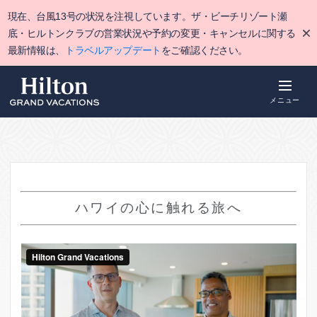
Skip
現在、台風13号の状況を注視しています。ザ・ビーチリゾート瀬
to
main
底・ヒルトンクラブの営業状況や予約の変更・キャンセルに関する
content
最新情報は、
トラベルアップデート
をご確認ください。
メニュー
ハワイの心に触れる旅へ