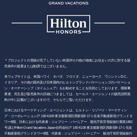
＊プロジェクトの登録が完了していない米国州その他の地域にお住まいの方に対する販
売条件の提案または勧誘ではございません。
本ウェブサイトは、米国ハワイ、ネバダ、フロリダ、ニューヨーク、ワシントンD.C.、
イタリア、その他の国外及び日本国内のヒルトングランドバケーションズのバケーショ
ン・オーナーシップ（タイムシェア）をお勧めすることを目的としております。開発事
業者、売主及び販売条件の詳細につきましては、セールス・エージェントの販売説明資
料の中に記載がございますので、そちらでご覧いただけます。
⽇本におけるマーケティング・エージェントは、ヒルトン・リゾーツ・マーケティン
グ・コーポレーション(〒160-6108 東京都新宿区⻄新宿8-17-1 住友不動産新宿グランドタ
ワー8階、日本における代表者：ジェフリー・バーニアー 観光庁長官登録旅行業第1882
号)及びHilton Grand Vacations Japan合同会社(〒160-6108 東京都新宿区⻄新宿8-17-1 住友
不動産新宿グランドタワー8階、代表者：ジェフリー・バーニアー 観光庁長官登録旅行