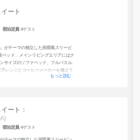
スイート
宿泊定員
4
ゲスト
』がテーマの独立した洞窟風スリーピ
段ベッド、メインリビングエリアにはク
ンサイズのソファベッド、フルバスル
電子レンジとコーヒーメーカーを備えて
もっと読む
。
スイート：
A)
宿泊定員
4
ゲスト
がテーマの独立した洞窟風スリーピン