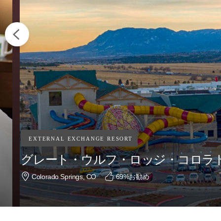
グレート・ウルフ・ロッジ・コロラ
Colorado Springs, CO
69
%お勧め