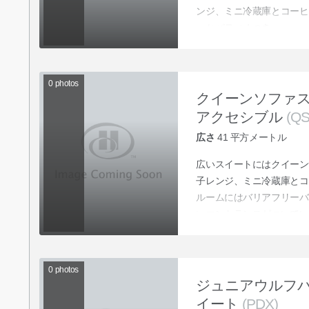
ンジ、ミニ冷蔵庫とコーヒ
ーかパティオつき。
0
photos
クイーンソファ
アクセシブル
(QS
広さ
41
平方メートル
広いスイートにはクイーン
子レンジ、ミニ冷蔵庫とコ
ルームにはバリアフリーバ
いエントランスがついてい
0
photos
ジュニアウルフ
イート
(PDX)