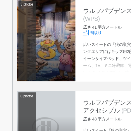
3
photos
ウルフパプデン
(WPS)
広さ
41
平方メートル
間取り
広いスイートの『狼の巣穴
ングエリアにはキッズ用2
イーンサイズベッド、ツイ
ーム、TV、ミニ冷蔵庫、
います。5名まで宿泊可能
0
photos
ウルフパプデン
アクセシブル
(PD
広さ
48
平方メートル
広いスイート『狼の巣穴』