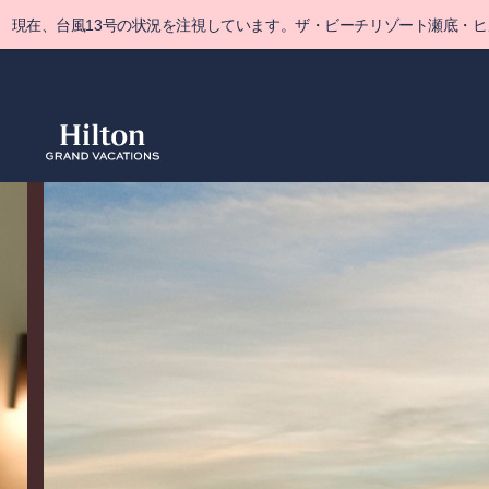
Skip
現在、台風13号の状況を注視しています。ザ・ビーチリゾート瀬底・
to
main
content
概要
空室をみ