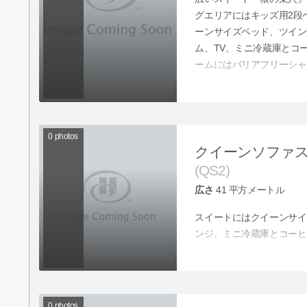
グエリアにはキッズ用2段
ーンサイズベッド、ツイン
ム、TV、ミニ冷蔵庫とコ
ームにはバリアフリーシャ
エントランスがついていま
0
photos
クイーンソファ
(QS2)
広さ
41
平方メートル
スイートにはクイーンサイ
ンジ、ミニ冷蔵庫とコーヒ
ーかパティオつき。
0
photos