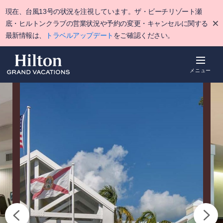
Skip
現在、台風13号の状況を注視しています。ザ・ビーチリゾート瀬
to
main
底・ヒルトンクラブの営業状況や予約の変更・キャンセルに関する
content
最新情報は、
トラベルアップデート
をご確認ください。
メニュー
概要
空室をみる
詳細
ポイント