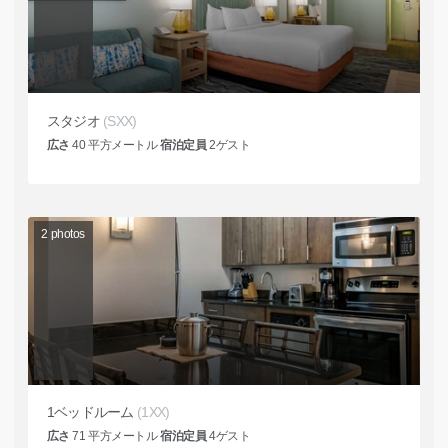
スタジオ
(SXX)
広さ
40
平方メートル
宿泊定員
2
ゲスト
2
photos
1ベッドルーム
(1XX)
広さ
71
平方メートル
宿泊定員
4
ゲスト