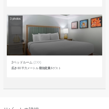
3
photos
2ベッドルーム
(2XX)
広さ
80
平方メートル
宿泊定員
6
ゲスト