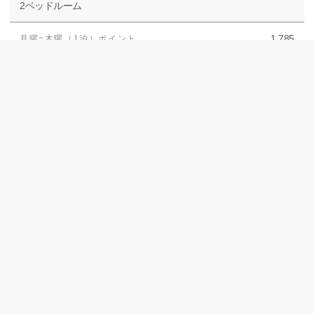
2ベッドルーム
1,785
2,730
2,100
14,700
ハイ・レッド
: 1~28週、33~35週、40~41週、
44~47週、50週
スタジオ
770
1,155