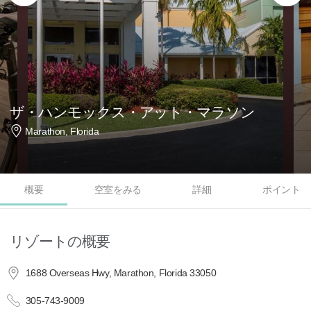
ザ・ハンモックス・アット・マラソン
Marathon, Florida
概要
空室をみる
詳細
ポイント
リゾートの概要
1688 Overseas Hwy, Marathon, Florida 33050
305-743-9009