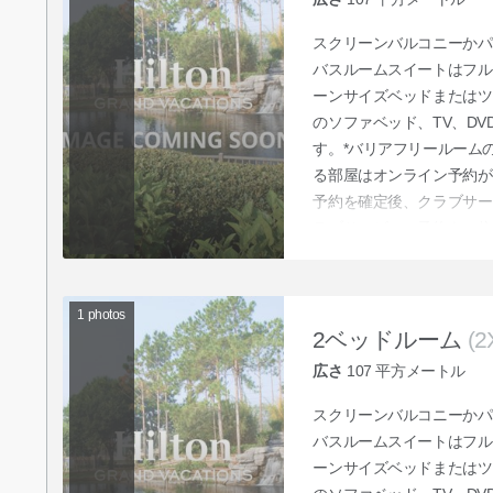
スクリーンバルコニーかパ
バスルームスイートはフル
ーンサイズベッドまたはツ
のソファベッド、TV、D
す。*バリアフリールーム
る部屋はオンライン予約が
予約を確定後、クラブサー
ラブサービスに予約をご依
1
photos
2ベッドルーム
(2
広さ
107
平方メートル
スクリーンバルコニーかパ
バスルームスイートはフル
ーンサイズベッドまたはツ