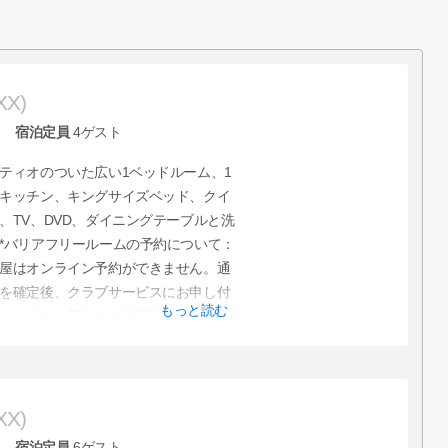
XX)
宿泊定員
4
ゲスト
ティオのついた広い1ベッドルーム、1
キッチン、キングサイズベッド、クイ
、TV、DVD、ダイニングテーブルと洗
*バリアフリールームの予約について：
屋はオンライン予約ができません。通
を確定後、クラブサービスにお申し付
もっと読む
サービスに予約をご依頼ください。
XX)
宿泊定員
6
ゲスト