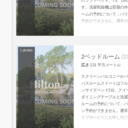
のソファベッド、TV、D
す。洗濯乾燥機は部屋の外
ームの予約について：バリ
予約ができません。通常の
ブサービスにお申し付けい
をご依頼ください。
1
photos
2ベッドルーム
(2
広さ
121
平方メートル
スクリーンバルコニーかパ
バスルームスイートはフル
ンサイズベッド2台、クイ
ダイニングテーブルと洗濯
ルームの予約について：バ
ン予約ができません。通常
ラブサービスにお申し付け
約をご依頼ください。