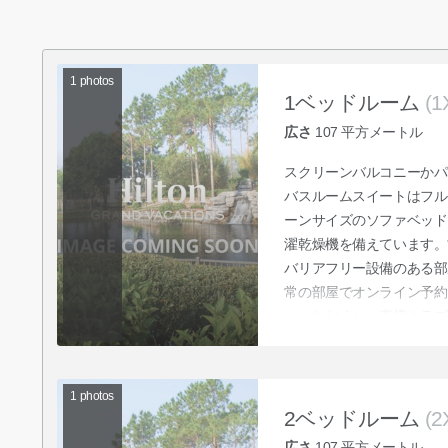
1
photos
1ベッドルーム
(1
広さ
107
平方メートル
スクリーンバルコニーかパ
バスルームスイートはフル
ーンサイズのソファベッド
濯乾燥機を備えています。
バリアフリー設備のある部
常の部屋でオンライン予約
けいただくか、直接クラブ
1
photos
2ベッドルーム
(2
広さ
107
平方メートル