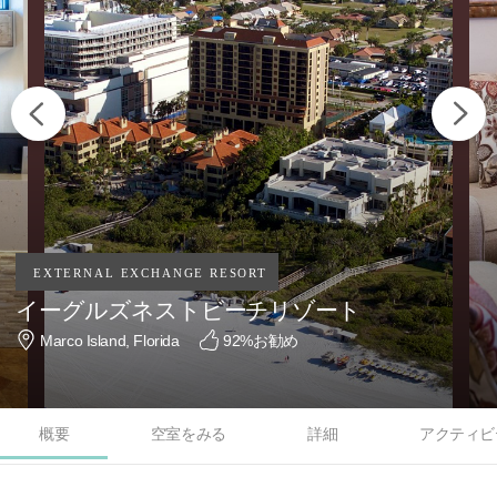
イーグルズネストビーチリゾート
Marco Island, Florida
92
%お勧め
概要
空室をみる
詳細
アクティビ