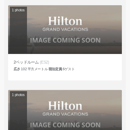
1
photos
2ベッドルーム
(ES2)
広さ
102
平方メートル
宿泊定員
6
ゲスト
1
photos