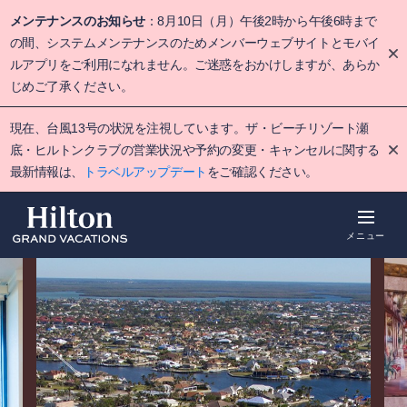
Skip
メンテナンスのお知らせ
：8月10日（月）午後2時から午後6時まで
to
main
の間、システムメンテナンスのためメンバーウェブサイトとモバイ
content
ルアプリをご利用になれません。ご迷惑をおかけしますが、あらか
じめご了承ください。
現在、台風13号の状況を注視しています。ザ・ビーチリゾート瀬
底・ヒルトンクラブの営業状況や予約の変更・キャンセルに関する
最新情報は、
トラベルアップデート
をご確認ください。
メニュー
概要
空室をみる
詳細
アクティビ