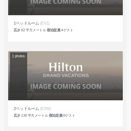
1ベッドルーム
(EV1)
広さ
92
平方メートル
宿泊定員
4
ゲスト
1
photos
2ベッドルーム
(E2W)
広さ
130
平方メートル
宿泊定員
6
ゲスト