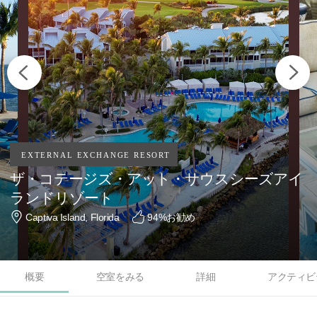
ザ・コテージズ・アット・サウスシーズアイ
ランドリゾート
Captiva Island, Florida
94
%お勧め
概要
空室をみる
詳細
アクティビ