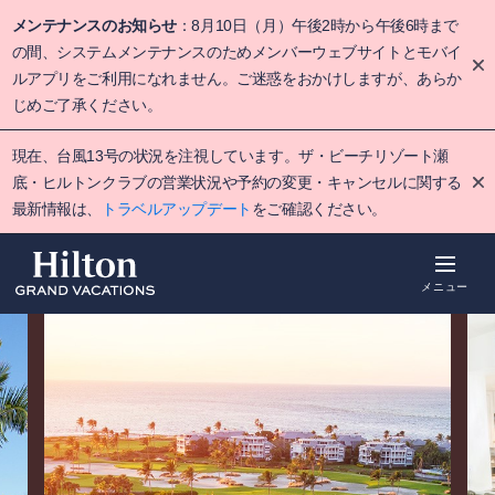
Skip
メンテナンスのお知らせ
：8月10日（月）午後2時から午後6時まで
to
main
の間、システムメンテナンスのためメンバーウェブサイトとモバイ
content
ルアプリをご利用になれません。ご迷惑をおかけしますが、あらか
じめご了承ください。
現在、台風13号の状況を注視しています。ザ・ビーチリゾート瀬
底・ヒルトンクラブの営業状況や予約の変更・キャンセルに関する
最新情報は、
トラベルアップデート
をご確認ください。
メニュー
概要
空室をみる
詳細
アクティビ