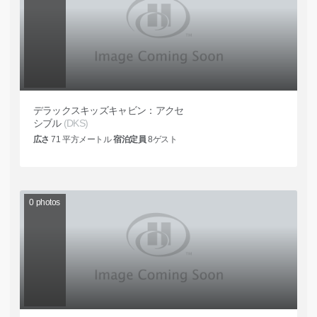
デラックスキッズキャビン：アクセ
シブル
(DKS)
広さ
71
平方メートル
宿泊定員
8
ゲスト
0
photos