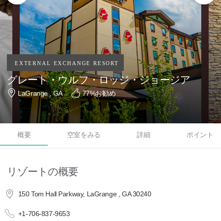
グレート・ウルフ・ロッジ・ジョージア
LaGrange , GA
77
%お勧め
概要
空室をみる
詳細
ポイント
リゾートの概要
150 Tom Hall Parkway, LaGrange , GA 30240
+1-706-837-9653