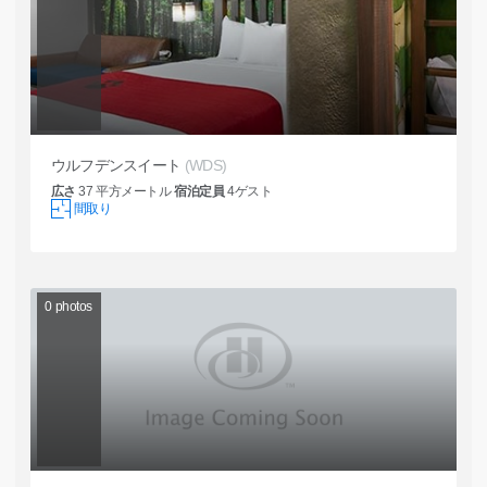
ウルフデンスイート
(WDS)
広さ
37
平方メートル
宿泊定員
4
ゲスト
間取り
0
photos