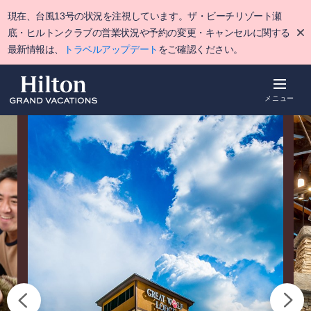
Skip
現在、台風13号の状況を注視しています。ザ・ビーチリゾート瀬
to
main
底・ヒルトンクラブの営業状況や予約の変更・キャンセルに関する
content
最新情報は、
トラベルアップデート
をご確認ください。
メニュー
概要
空室をみる
詳細
ポイント