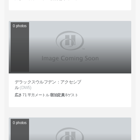
0
photos
デラックスウルフデン：アクセシブ
ル
(DW5)
広さ
71
平方メートル
宿泊定員
8
ゲスト
0
photos