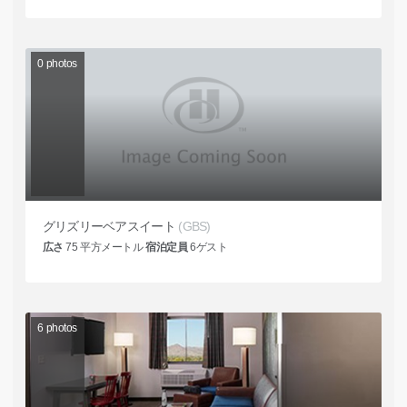
0
photos
グリズリーベアスイート
(GBS)
広さ
75
平方メートル
宿泊定員
6
ゲスト
6
photos