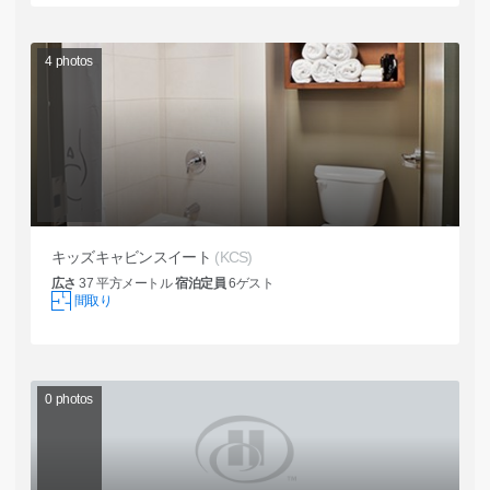
4
photos
キッズキャビンスイート
(KCS)
広さ
37
平方メートル
宿泊定員
6
ゲスト
間取り
0
photos