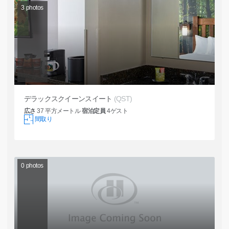
3
photos
デラックスクイーンスイート
(QST)
広さ
37
平方メートル
宿泊定員
4
ゲスト
間取り
0
photos