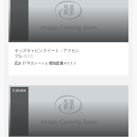
キッズキャビンスイート：アクセシ
ブル
(KX3)
広さ
37
平方メートル
宿泊定員
4
ゲスト
0
photos