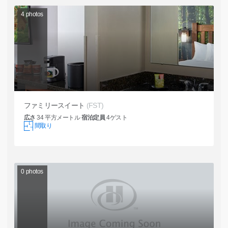
4
photos
ファミリースイート
(FST)
広さ
34
平方メートル
宿泊定員
4
ゲスト
間取り
0
photos