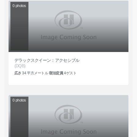
0
photos
デラックスクイーン：アクセシブル
(DQB)
広さ
34
平方メートル
宿泊定員
4
ゲスト
0
photos