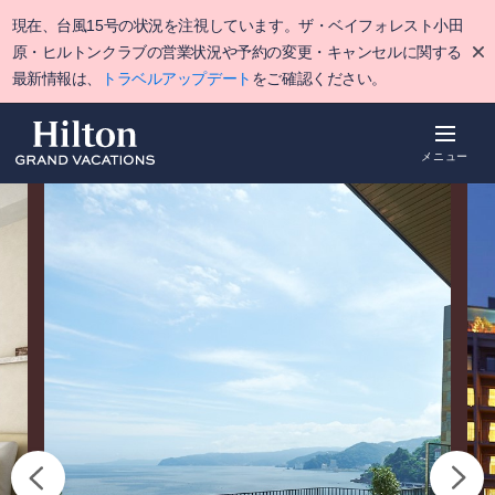
Skip
現在、台風15号の状況を注視しています。ザ・ベイフォレスト小田
to
main
原・ヒルトンクラブの営業状況や予約の変更・キャンセルに関する
content
最新情報は、
トラベルアップデート
をご確認ください。
メニュー
概要
空室をみる
詳細
ポイント