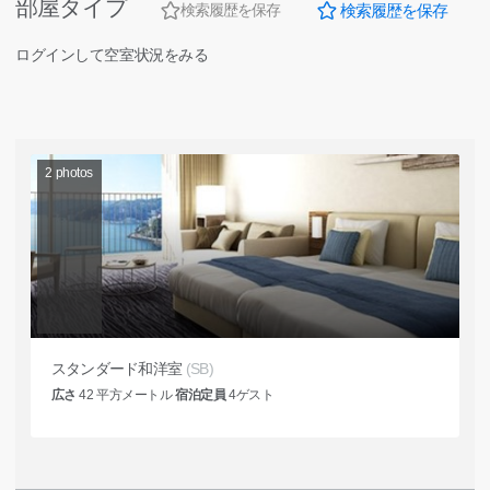
部屋タイプ
検索履歴を保存
検索履歴を保存
ログインして空室状況をみる
2
photos
スタンダード和洋室
(SB)
広さ
42
平方メートル
宿泊定員
4
ゲスト