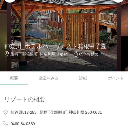
神奈川_ホテルハーヴェスト箱根甲子園
足柄下郡箱根町, 神奈川県, Japan
89
%お勧め
概要
空室をみる
詳細
ポイント
リゾートの概要
仙谷原817-253 , 足柄下郡箱根町, 神奈川県 250-0631
0460-84-0330