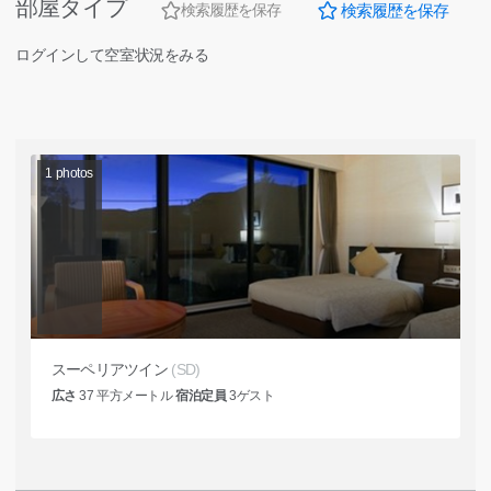
部屋タイプ
検索履歴を保存
検索履歴を保存
ログインして空室状況をみる
1
photos
スーペリアツイン
(SD)
広さ
37
平方メートル
宿泊定員
3
ゲスト