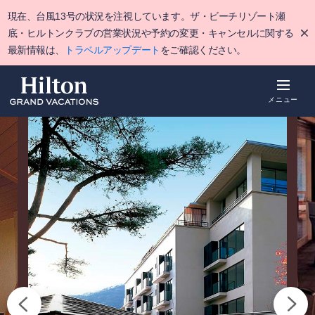
Skip
現在、台風13号の状況を注視しています。ザ・ビーチリゾート瀬
to
main
底・ヒルトンクラブの営業状況や予約の変更・キャンセルに関する
content
最新情報は、
トラベルアップデート
をご確認ください。
メニュー
概要
空室をみる
詳細
ポイント