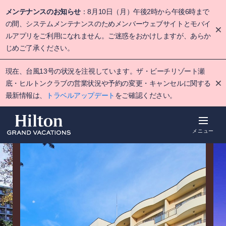
Skip
メンテナンスのお知らせ
：8月10日（月）午後2時から午後6時まで
to
main
の間、システムメンテナンスのためメンバーウェブサイトとモバイ
content
ルアプリをご利用になれません。ご迷惑をおかけしますが、あらか
じめご了承ください。
現在、台風13号の状況を注視しています。ザ・ビーチリゾート瀬
底・ヒルトンクラブの営業状況や予約の変更・キャンセルに関する
最新情報は、
トラベルアップデート
をご確認ください。
メニュー
概要
空室をみる
詳細
ポイント