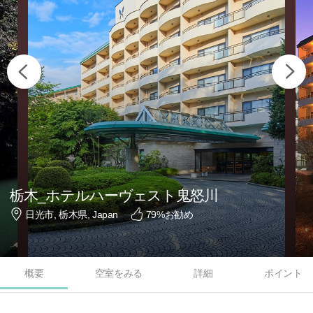
栃木_ホテルハーヴェスト鬼怒川
日光市, 栃木県, Japan
79
%お勧め
概要
空室をみる
詳細
ポイント