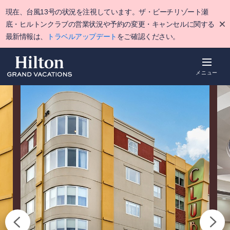
Skip
現在、台風13号の状況を注視しています。ザ・ビーチリゾート瀬
to
main
底・ヒルトンクラブの営業状況や予約の変更・キャンセルに関する
content
最新情報は、
トラベルアップデート
をご確認ください。
メニュー
概要
空室をみる
詳細
ポイント