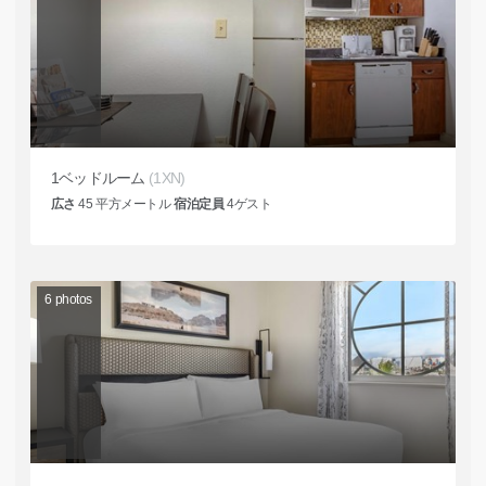
1ベッドルーム
(1XN)
広さ
45
平方メートル
宿泊定員
4
ゲスト
6
photos