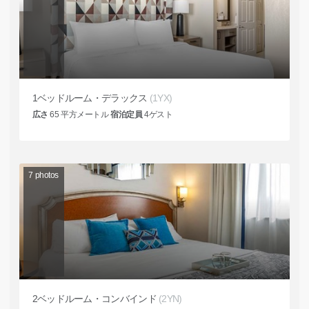
1ベッドルーム・デラックス
(1YX)
広さ
65
平方メートル
宿泊定員
4
ゲスト
7
photos
2ベッドルーム・コンバインド
(2YN)