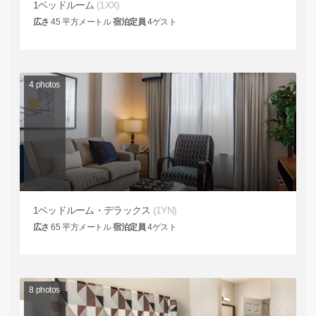
1ベッドルーム
(1XX)
広さ
45
平方メートル
宿泊定員
4
ゲスト
4
photos
1ベッドルーム・デラックス
(1YN)
広さ
65
平方メートル
宿泊定員
4
ゲスト
8
photos