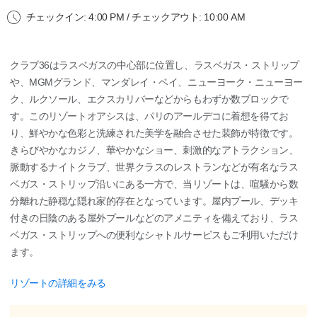
チェックイン: 4:00 PM / チェックアウト: 10:00 AM
クラブ36はラスベガスの中心部に位置し、ラスベガス・ストリップ
や、MGMグランド、マンダレイ・ベイ、ニューヨーク・ニューヨー
ク、ルクソール、エクスカリバーなどからもわずか数ブロックで
す。このリゾートオアシスは、パリのアールデコに着想を得てお
り、鮮やかな色彩と洗練された美学を融合させた装飾が特徴です。
きらびやかなカジノ、華やかなショー、刺激的なアトラクション、
脈動するナイトクラブ、世界クラスのレストランなどが有名なラス
ベガス・ストリップ沿いにある一方で、当リゾートは、喧騒から数
分離れた静穏な隠れ家的存在となっています。屋内プール、デッキ
付きの日陰のある屋外プールなどのアメニティを備えており、ラス
ベガス・ストリップへの便利なシャトルサービスもご利用いただけ
ます。
リゾートの詳細をみる