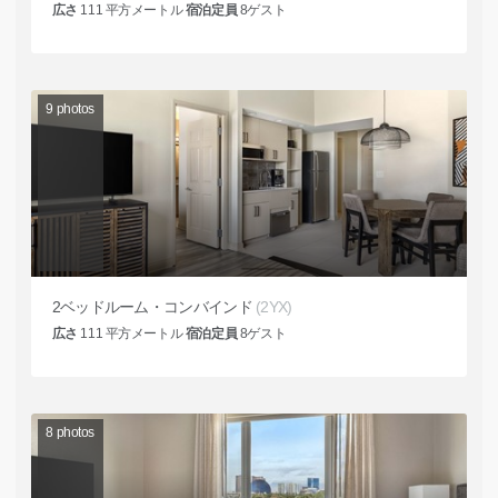
広さ
111
平方メートル
宿泊定員
8
ゲスト
9
photos
2ベッドルーム・コンバインド
(2YX)
広さ
111
平方メートル
宿泊定員
8
ゲスト
8
photos