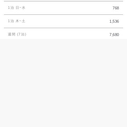
768
1,536
7,680
2ベッドルーム
1,120
2,240
11,200
ゴールド
: 5~8週、21~36週、44~48週
2026 ホームウィーク
金曜日チェックイン
2027 ホームウィーク
金曜日チェックイン