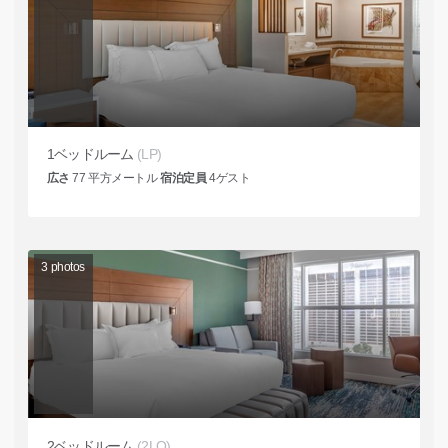
1ベッドルーム
(LP)
広さ
77
平方メートル
宿泊定員
4
ゲスト
3
photos
2ベッドルーム
(2LO)