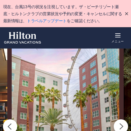
Skip
現在、台風13号の状況を注視しています。ザ・ビーチリゾート瀬
to
main
底・ヒルトンクラブの営業状況や予約の変更・キャンセルに関する
content
最新情報は、
トラベルアップデート
をご確認ください。
メニュー
概要
空室をみる
詳細
アクティビ