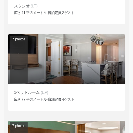
スタジオ
(LT)
広さ
41
平方メートル
宿泊定員
2
ゲスト
7
photos
1ベッドルーム
(EP)
広さ
77
平方メートル
宿泊定員
4
ゲスト
7
photos