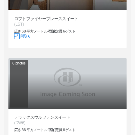
ロフトファイヤープレーススイート
(LST)
広さ
68
平方メートル
宿泊定員
6
ゲスト
間取り
0
photos
デラックスウルフデンスイート
(DW6)
広さ
86
平方メートル
宿泊定員
8
ゲスト