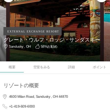
グレート・ウルフ・ロッジ・サンダスキー
Sandusky , OH
58
%お勧め
概要
空室をみる
詳細
ポイント
リゾートの概要
4600 Milan Road, Sandusky , OH 44870
+1-419-609-6000