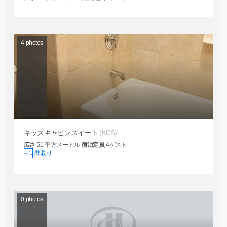
4
photos
キッズキャビンスイート
(KCS)
広さ
51
平方メートル
宿泊定員
4
ゲスト
間取り
0
photos