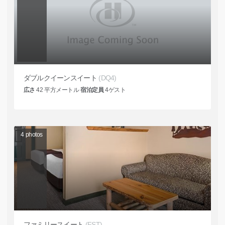
ダブルクイーンスイート
(DQ4)
広さ
42
平方メートル
宿泊定員
4
ゲスト
4
photos
ファミリースイート
(FST)