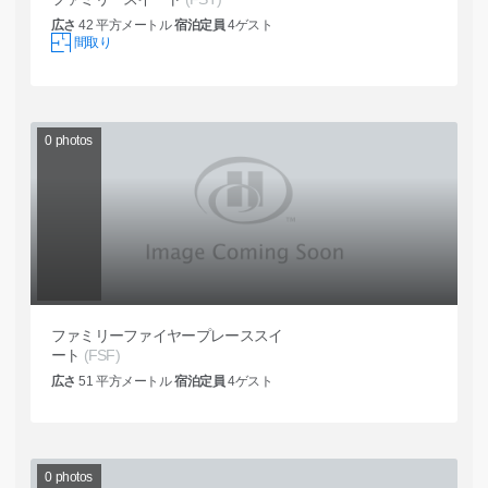
広さ
42
平方メートル
宿泊定員
4
ゲスト
間取り
0
photos
ファミリーファイヤープレーススイ
ート
(FSF)
広さ
51
平方メートル
宿泊定員
4
ゲスト
0
photos