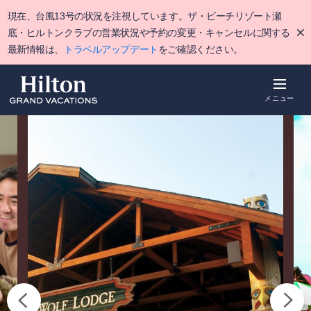
Skip
現在、台風13号の状況を注視しています。ザ・ビーチリゾート瀬
to
main
底・ヒルトンクラブの営業状況や予約の変更・キャンセルに関する
content
最新情報は、
トラベルアップデート
をご確認ください。
メニュー
概要
空室をみる
詳細
ポイント