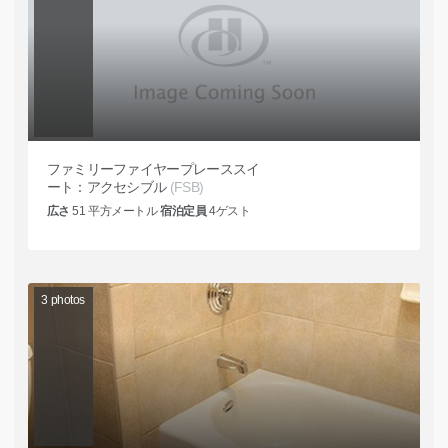
ファミリーファイヤープレーススイ
ート：アクセシブル
(FSB)
広さ
51
平方メートル
宿泊定員
4
ゲスト
3
photos