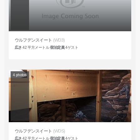
ウルフデンスイート
(WD3)
広さ
42
平方メートル
宿泊定員
4
ゲスト
4
photos
ウルフデンスイート
(WDS)
広さ
42
平方メートル
宿泊定員
4
ゲスト