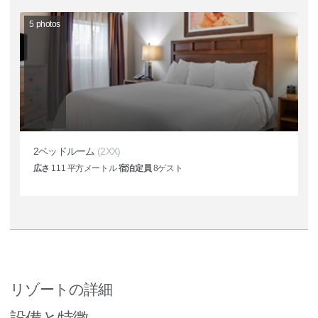
5
photos
2ベッドルーム
(2XX)
広さ
111
平方メートル
宿泊定員
8
ゲスト
リゾートの詳細