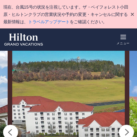
Skip
現在、台風15号の状況を注視しています。ザ・ベイフォレスト小田
to
main
原・ヒルトンクラブの営業状況や予約の変更・キャンセルに関する
content
最新情報は、
トラベルアップデート
をご確認ください。
メニュー
概要
空室をみる
詳細
ポイント