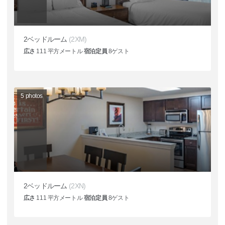
2ベッドルーム
(2XM)
広さ
111
平方メートル
宿泊定員
8
ゲスト
5
photos
2ベッドルーム
(2XN)
広さ
111
平方メートル
宿泊定員
8
ゲスト