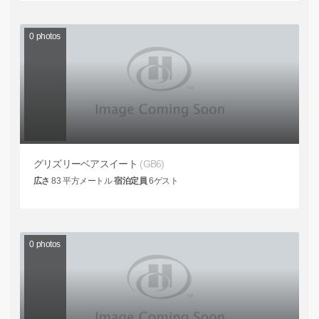
0
photos
グリズリーベアスイート
(GB6)
広さ
83
平方メートル
宿泊定員
6
ゲスト
0
photos