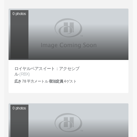
0
photos
ロイヤルベアスイート：アクセシブ
ル
(RBX)
広さ
78
平方メートル
宿泊定員
4
ゲスト
0
photos