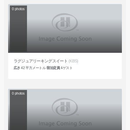
0
photos
ラグジュアリーキングスイート
(KBS)
広さ
42
平方メートル
宿泊定員
4
ゲスト
0
photos