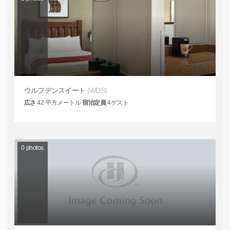
ウルフデンスイート
(WDS)
広さ
42
平方メートル
宿泊定員
4
ゲスト
0
photos