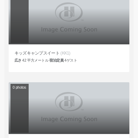
キッズキャンプスイート
(KK1)
広さ
42
平方メートル
宿泊定員
4
ゲスト
0
photos