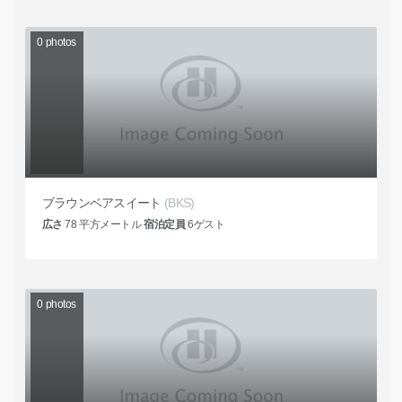
0
photos
ブラウンベアスイート
(BKS)
広さ
78
平方メートル
宿泊定員
6
ゲスト
0
photos