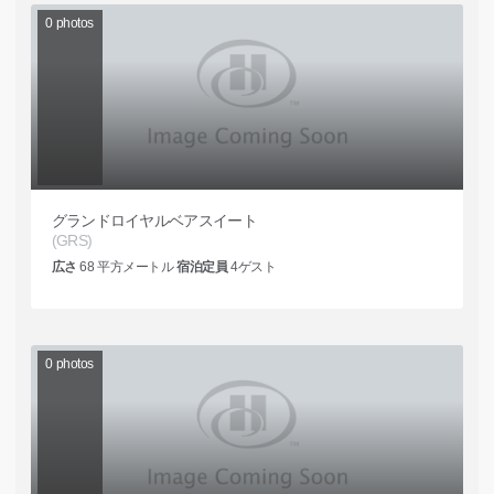
0
photos
グランドロイヤルベアスイート
(GRS)
広さ
68
平方メートル
宿泊定員
4
ゲスト
0
photos