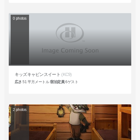
0
photos
キッズキャビンスイート
(KC9)
広さ
51
平方メートル
宿泊定員
6
ゲスト
2
photos