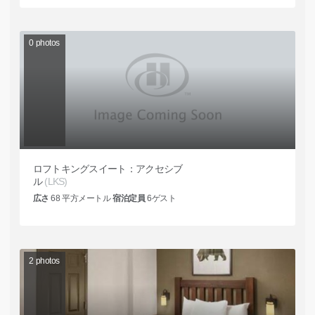
0
photos
ロフトキングスイート：アクセシブ
ル
(LKS)
広さ
68
平方メートル
宿泊定員
6
ゲスト
2
photos