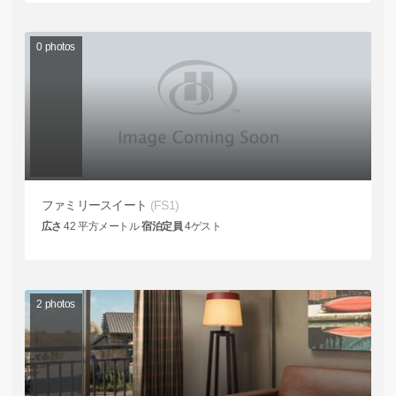
0
photos
ファミリースイート
(FS1)
広さ
42
平方メートル
宿泊定員
4
ゲスト
2
photos