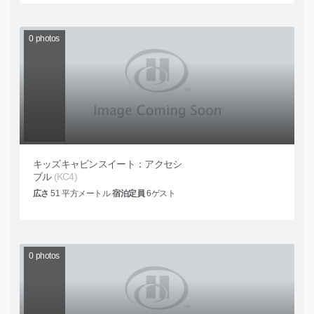
0
photos
キッズキャビンスイート：アクセシ
ブル
(KC4)
広さ
51
平方メートル
宿泊定員
6
ゲスト
0
photos