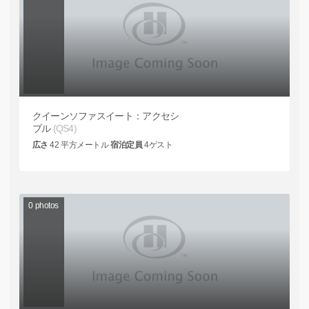
クイーンソファスイート：アクセシ
ブル
(QS4)
広さ
42
平方メートル
宿泊定員
4
ゲスト
0
photos