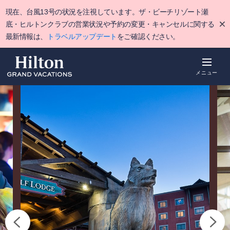
Skip
現在、台風13号の状況を注視しています。ザ・ビーチリゾート瀬
to
main
底・ヒルトンクラブの営業状況や予約の変更・キャンセルに関する
content
最新情報は、
トラベルアップデート
をご確認ください。
メニュー
概要
空室をみる
詳細
ポイント