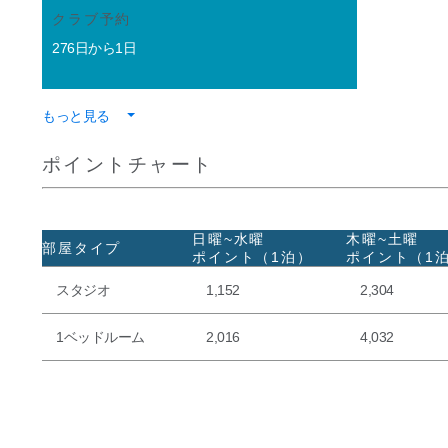
クラブ予約
276日から1日
もっと見る
ポイントチャート
日曜~水曜
木曜~土曜
部屋タイプ
ポイント（1泊）
ポイント（1
スタジオ
1,152
2,304
1ベッドルーム
2,016
4,032