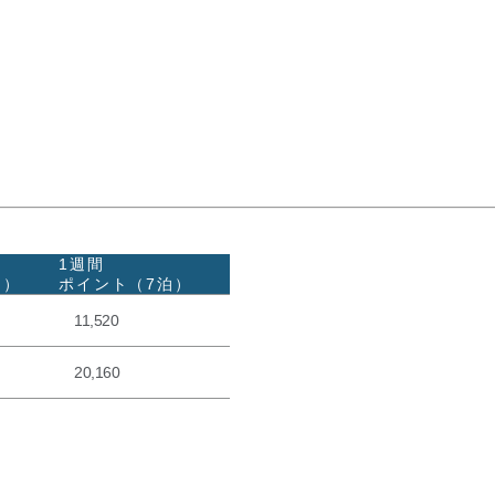
1週間
泊）
ポイント（7泊）
11,520
20,160