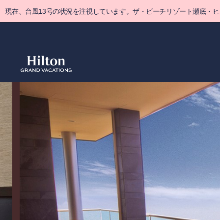
Skip
現在、台風13号の状況を注視しています。ザ・ビーチリゾート瀬底・
to
main
content
概要
詳細